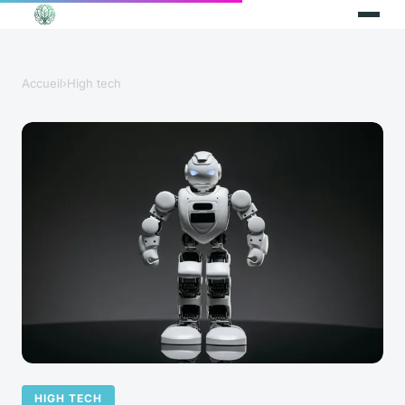
Accueil
›
High tech
HIGH TECH