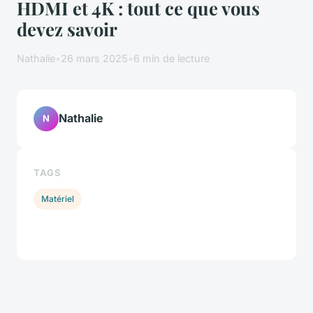
HDMI et 4K : tout ce que vous
devez savoir
Nathalie
•
26 mars 2025
•
6 min de lecture
Nathalie
N
TAGS
Matériel