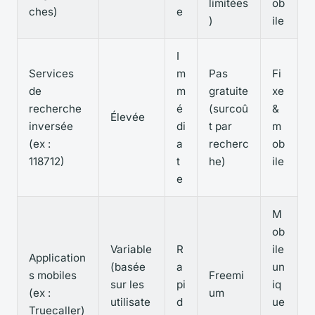
limitées
ob
ches)
e
)
ile
I
Services
m
Pas
Fi
de
m
gratuite
xe
recherche
é
(surcoû
&
Élevée
inversée
di
t par
m
(ex :
a
recherc
ob
118712)
t
he)
ile
e
M
ob
Variable
R
ile
Application
(basée
a
un
s mobiles
Freemi
sur les
pi
iq
(ex :
um
utilisate
d
ue
Truecaller)