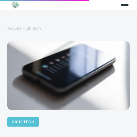
Accueil
›
High tech
HIGH TECH