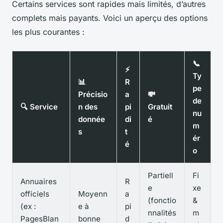
Certains services sont rapides mais limités, d’autres
complets mais payants. Voici un aperçu des options
les plus courantes :
📞
⚡
Ty
📊
R
pe
Précisio
a
💸
de
🔍 Service
n des
pi
Gratuit
nu
donnée
di
é
m
s
t
ér
é
o
Partiell
Fi
Annuaires
R
e
xe
officiels
Moyenn
a
(fonctio
&
(ex :
e à
pi
nnalités
m
PagesBlan
bonne
d