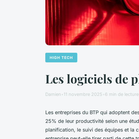
HIGH TECH
Les logiciels de 
Damien
•
11 novembre 2025
•
6 min de lecture
Les entreprises du BTP qui adoptent de
25% de leur productivité selon une étud
planification, le suivi des équipes et l
entreprise peut-elle tirer parti de cett