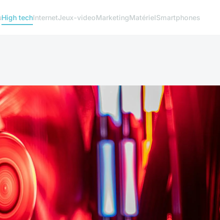
u
High tech
Internet
Jeux-video
Marketing
Matériel
Smartphones