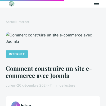
Accueil
›
Internet
INTERNET
Comment construire un site e-
commerce avec Joomla
Julien
•
20 décembre 2024
•
7 min de lecture
Julien
J